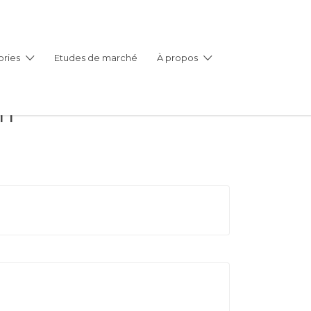
ries
Etudes de marché
À propos
on