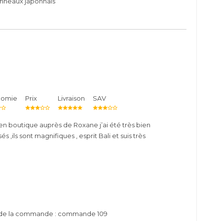
anneaux japonnais
nomie
Prix
Livraison
SAV
n boutique auprès de Roxane j’ai été très bien
s ,ils sont magnifiques , esprit Bali et suis très
o de la commande : commande 109