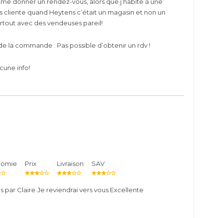
me donner un rendez-vous, alors que j’habite à une
is cliente quand Heytens c’était un magasin et non un
urtout avec des vendeuses pareil!
e la commande : Pas possible d’obtenir un rdv !
cune info!
nomie
Prix
Livraison
SAV
s par Claire.Je reviendrai vers vous.Excellente