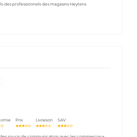
ils des professionnels des magasins Heytens.
nomie
Prix
Livraison
SAV
 des soucis de communication avec les commerciaux.