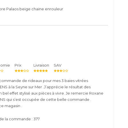
ore Palaos beige chaine enrouleur
nomie
Prix
Livraison
SAV
ma commande de rideaux pour mes 3 baies vitrées
S à la Seyne sur Mer .J’apprécie le résultat des
 bel effet stylisé aux pièces à vivre. Je remercie Roxane
ENS qui s’est occupée de cette belle commande .
e magasin .
de la commande : 377