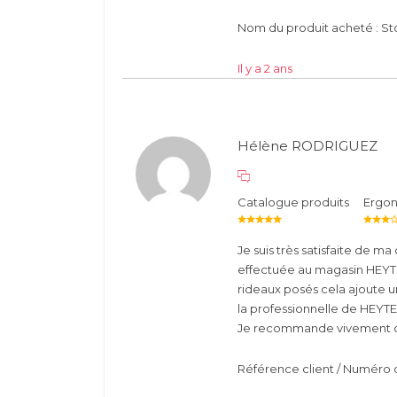
Nom du produit acheté : St
Il y a 2 ans
Hélène RODRIGUEZ
Catalogue produits
Ergo
Je suis très satisfaite de 
effectuée au magasin HEYTEN
rideaux posés cela ajoute un
la professionnelle de HEYT
Je recommande vivement c
Référence client / Numéro 