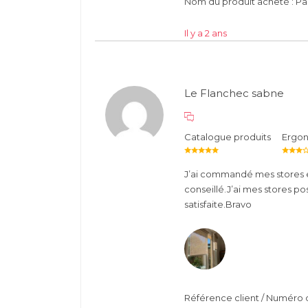
Nom du produit acheté : P
Il y a 2 ans
Le Flanchec sabne
Catalogue produits
Ergo
J’ai commandé mes stores e
conseillé.J’ai mes stores posé
satisfaite.Bravo
Référence client / Numér