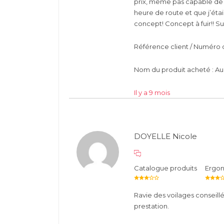
prix, même pas capable de 
heure de route et que j’éta
concept! Concept à fuir!! S
Référence client / Numéro d
Nom du produit acheté : Au
Il y a 9 mois
DOYELLE Nicole
Catalogue produits
Ergo
Ravie des voilages conseillé
prestation.