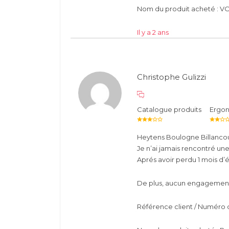
Nom du produit acheté : V
Il y a 2 ans
Christophe Gulizzi
Catalogue produits
Ergo
Heytens Boulogne Billancou
Je n’ai jamais rencontré un
Aprés avoir perdu 1 mois d’é
De plus, aucun engagement s
Référence client / Numéro 