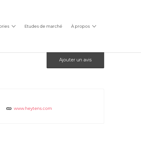
ries
Etudes de marché
À propos
Ajouter un avis
www.heytens.com