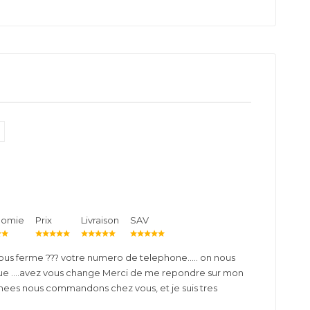
nomie
Prix
Livraison
SAV
 vous ferme ??? votre numero de telephone….. on nous
ribue ….avez vous change Merci de me repondre sur mon
nnees nous commandons chez vous, et je suis tres