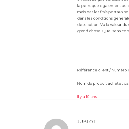
la perruque egalement ache
mais pas les frais postaux 
dans les conditions generale
description. Vu la valeur d
grand chose. Quel sens c
Référence client / Numéro 
Nom du produit acheté : ca
Il y a 10 ans
JUBLOT