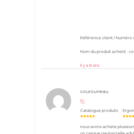
Référence client / Numéro 
Nom du produit acheté : coti
Il y a 8 ans
courouneau
Catalogue produits
Ergo
nous avons achete plusieurs
un casque gaulois taille adu