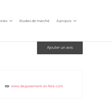
ries
Etudes de marché
À propos
Ajouter un avis
www.deguisement-et-fete.com