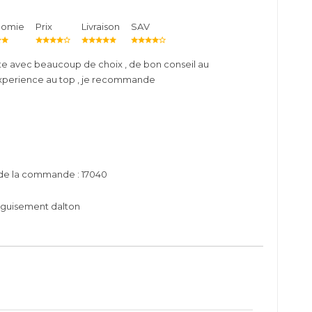
nomie
Prix
Livraison
SAV
te avec beaucoup de choix , de bon conseil au
xperience au top , je recommande
 de la commande : 17040
eguisement dalton