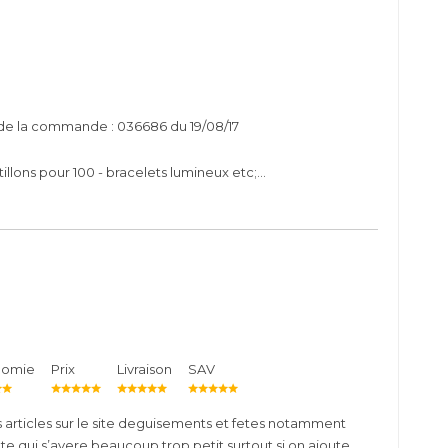
de la commande : 036686 du 19/08/17
llons pour 100 - bracelets lumineux etc;...
nomie
Prix
Livraison
SAV
 articles sur le site deguisements et fetes notamment
lte qui s’avere beaucoup trop petit surtout si on ajoute