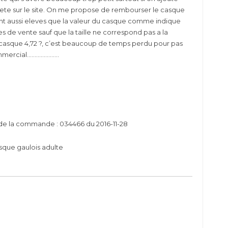
te sur le site. On me propose de rembourser le casque
sont aussi eleves que la valeur du casque comme indique
s de vente sauf que la taille ne correspond pas a la
u casque 4,72 ?, c’est beaucoup de temps perdu pour pas
ommercial…………………
de la commande : 034466 du 2016-11-28
sque gaulois adulte