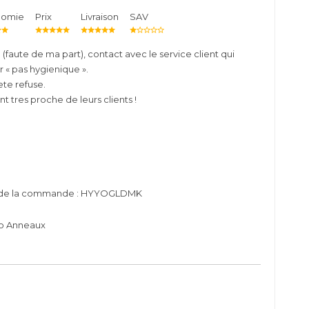
nomie
Prix
Livraison
SAV
faute de ma part), contact avec le service client qui
 « pas hygienique ».
te refuse.
t tres proche de leurs clients !
o de la commande : HYYOGLDMK
io Anneaux