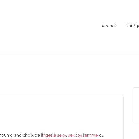
Accueil
Catégo
nt un grand choix de
lingerie sexy
,
sex toy femme
ou