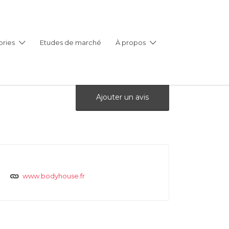
ries
Etudes de marché
À propos
Ajouter un avis
www.bodyhouse.fr