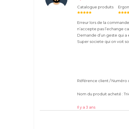
Catalogue produits
Ergo
Erreur lors de la commande (
n’accepte pas l’echange car
Demande d’un geste qui a e
Super societe qui on voit son
Référence client / Numér
Nom du produit acheté : Tr
Il y a 3 ans