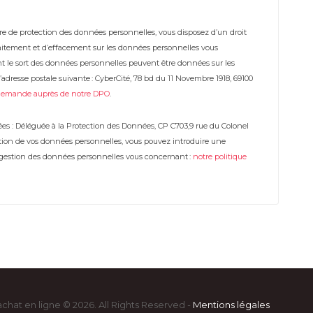
 de protection des données personnelles, vous disposez d’un droit
 traitement et d’effacement sur les données personnelles vous
t le sort des données personnelles peuvent être données sur les
adresse postale suivante : CyberCité, 78 bd du 11 Novembre 1918, 69100
demande auprès de notre DPO
.
es : Déléguée à la Protection des Données, CP C703,9 rue du Colonel
estion de vos données personnelles, vous pouvez introduire une
a gestion des données personnelles vous concernant :
notre politique
achat en ligne © 2026. All Rights Reserved -
Mentions légales