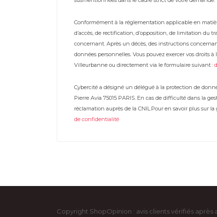
susmentionnées dans le cadre strict de votre demande.
Conformément à la réglementation applicable en matière
d’accès, de rectification, d’opposition, de limitation du
concernant. Après un décès, des instructions concernan
données personnelles. Vous pouvez exercer vos droits à l’
Villeurbanne ou directement via le formulaire suivant :
Cybercité a désigné un délégué à la protection de donné
Pierre Avia 75015 PARIS. En cas de difficulté dans la g
réclamation auprès de la CNIL.Pour en savoir plus sur l
de confidentialité
Copyright ShopOpinion : avis clients vérifiés après 