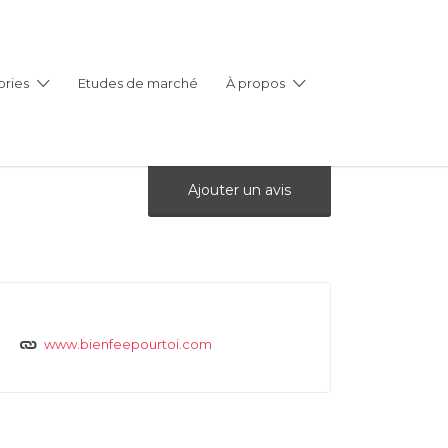
ries
Etudes de marché
À propos
Ajouter un avis
www.bienfeepourtoi.com