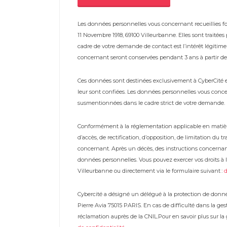
Les données personnelles vous concernant recueillies fon
11 Novembre 1918, 69100 Villeurbanne. Elles sont traitée
cadre de votre demande de contact est l’intérêt légiti
concernant seront conservées pendant 3 ans à partir de 
Ces données sont destinées exclusivement à CyberCité et 
leur sont confiées. Les données personnelles vous conce
susmentionnées dans le cadre strict de votre demande.
Conformément à la réglementation applicable en matière
d’accès, de rectification, d’opposition, de limitation du
concernant. Après un décès, des instructions concernan
données personnelles. Vous pouvez exercer vos droits à l’
Villeurbanne ou directement via le formulaire suivant :
Cybercité a désigné un délégué à la protection de donné
Pierre Avia 75015 PARIS. En cas de difficulté dans la g
réclamation auprès de la CNIL.Pour en savoir plus sur l