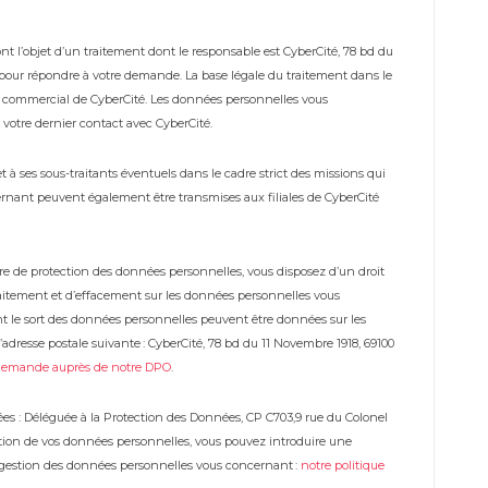
t l’objet d’un traitement dont le responsable est CyberCité, 78 bd du
s pour répondre à votre demande. La base légale du traitement dans le
me commercial de CyberCité. Les données personnelles vous
votre dernier contact avec CyberCité.
à ses sous-traitants éventuels dans le cadre strict des missions qui
rnant peuvent également être transmises aux filiales de CyberCité
 de protection des données personnelles, vous disposez d’un droit
 traitement et d’effacement sur les données personnelles vous
t le sort des données personnelles peuvent être données sur les
adresse postale suivante : CyberCité, 78 bd du 11 Novembre 1918, 69100
demande auprès de notre DPO
.
es : Déléguée à la Protection des Données, CP C703,9 rue du Colonel
estion de vos données personnelles, vous pouvez introduire une
a gestion des données personnelles vous concernant :
notre politique