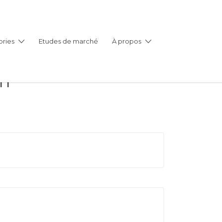
ries
Etudes de marché
À propos
on