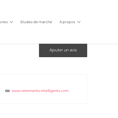
ries
Etudes de marché
À propos
Ajouter un avis
www.vetements-intelligents.com