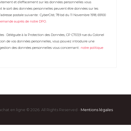
 traitement et d’effacement sur les données personnelles vous
t le sort des données personnelles peuvent être données sur les
adresse postale suivante : CyberCité, 78 bd du 11 Novembre 1918, 69100
demande auprès de notre DPO
.
es : Déléguée à la Protection des Données, CP C703,9 rue du Colonel
estion de vos données personnelles, vous pouvez introduire une
a gestion des données personnelles vous concernant :
notre politique
achat en ligne © 2026. All Rights Reserved -
Mentions légales