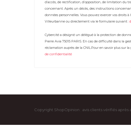
d’accès, de rectification, d’opposition, de limitation du
concernant. Après un décès, des instructions concernan
données personnelles. Vous pouvez exercer vos droits à l’
Villeurbanne ou directement via le formulaire suivant :
Cybercité a désigné un délégué à la protection de donné
Pierre Avia 75015 PARIS. En cas de difficulté dans la g
réclamation auprès de la CNIL.Pour en savoir plus sur l
de confidentialité
Copyright ShopOpinion : avis clients vérifiés après 