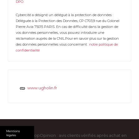
DPO
.
Cybercité a désigné un délégué à la protection de données :
Déléguée à la Protection des Données, CP C703,9 rue du Colonel
Pierre Avia 75015 PARIS. En cas de difficulté dans la gestion de
vos données personnelles, vous pouvez introduire une
réclamation auprès de la CNIL.Pour en savoir plus sur la gestion
des données personnelles vous concernant :
notre politique de
confidentialité
www.ugholin.fr
Mentions
Copyright ShopOpinion : avis clients vérifiés après achat en
légales