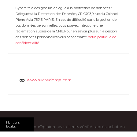
Cybercité a désigné un délégué à la protection de données :
Déléguée à la Protection des Données, CP C703,9 rue du Colonel
Pierre Avia 75015 PARIS. En cas de difficulté dans la gestion de
vos données personnelles, vous pouvez introduire une
réclamation auprès de la CNIL.Pour en savoir plus sur la gestion
des données personnelles vous concernant :
notre politique de
confidentialité
www.sucredorge.com
Mentions
Copyright ShopOpinion : avis clients vérifiés après achat en
légales
ligne © 2026. All Rights Reserved -
Mentions légales