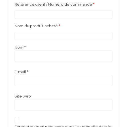
Référence client / Numéro de commande
*
Nom du produit acheté
*
Nom
*
E-mail
*
Site web
Enregistrer mon nom, mon e-mail et mon site dans le