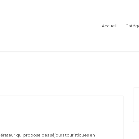
Accueil
Catégo
 de Provence
pérateur qui propose des séjours touristiques en