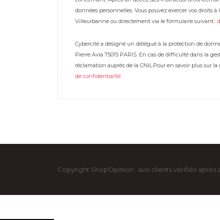
données personnelles. Vous pouvez exercer vos droits à l’
Villeurbanne ou directement via le formulaire suivant :
Cybercité a désigné un délégué à la protection de donné
Pierre Avia 75015 PARIS. En cas de difficulté dans la g
réclamation auprès de la CNIL.Pour en savoir plus sur l
de confidentialité
Copyright ShopOpinion : avis clients vérifiés après 