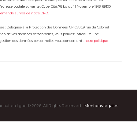
adresse postale suivante : CyberCité, 78 bd du 11 Novembre 1918, 69100
demande auprès de notre DPO
.
es : Déléguée à la Protection des Données, CP C703,9 rue du Colonel
estion de vos données personnelles, vous pouvez introduire une
a gestion des données personnelles vous concernant :
notre politique
achat en ligne © 2026. All Rights Reserved -
Mentions légales