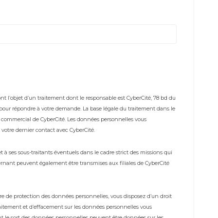
t l’objet d’un traitement dont le responsable est CyberCité, 78 bd du
s pour répondre à votre demande. La base légale du traitement dans le
me commercial de CyberCité. Les données personnelles vous
votre dernier contact avec CyberCité.
à ses sous-traitants éventuels dans le cadre strict des missions qui
rnant peuvent également être transmises aux filiales de CyberCité
 de protection des données personnelles, vous disposez d’un droit
 traitement et d’effacement sur les données personnelles vous
t le sort des données personnelles peuvent être données sur les