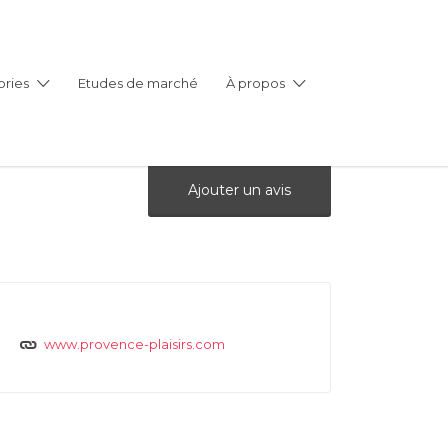
ries
Etudes de marché
À propos
Ajouter un avis
www.provence-plaisirs.com