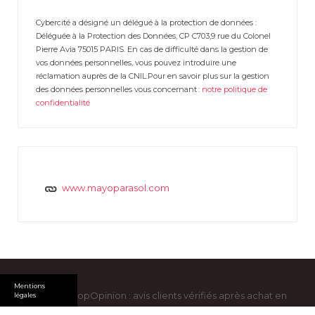
Cybercité a désigné un délégué à la protection de données :
Déléguée à la Protection des Données, CP C703,9 rue du Colonel
Pierre Avia 75015 PARIS. En cas de difficulté dans la gestion de
vos données personnelles, vous pouvez introduire une
réclamation auprès de la CNIL.Pour en savoir plus sur la gestion
des données personnelles vous concernant :
notre politique de
confidentialité
www.mayoparasol.com
Mentions
Copyright ShopOpinion : avis clients vérifiés après achat en
légales
ligne © 2026. All Rights Reserved -
Mentions légales