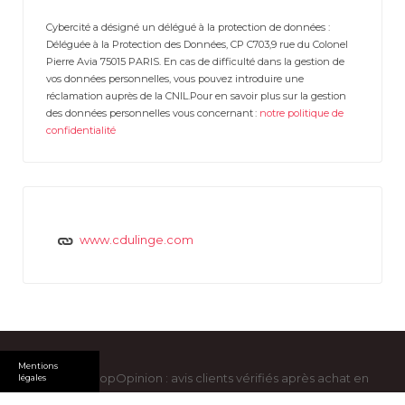
Cybercité a désigné un délégué à la protection de données :
Déléguée à la Protection des Données, CP C703,9 rue du Colonel
Pierre Avia 75015 PARIS. En cas de difficulté dans la gestion de
vos données personnelles, vous pouvez introduire une
réclamation auprès de la CNIL.Pour en savoir plus sur la gestion
des données personnelles vous concernant :
notre politique de
confidentialité
www.cdulinge.com
Mentions
Copyright ShopOpinion : avis clients vérifiés après achat en
légales
ligne © 2026. All Rights Reserved -
Mentions légales