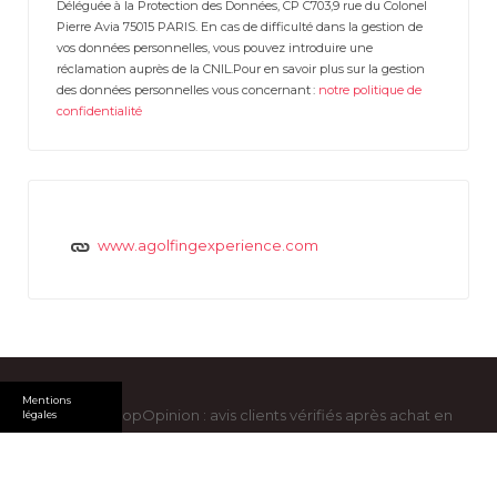
Déléguée à la Protection des Données, CP C703,9 rue du Colonel
Pierre Avia 75015 PARIS. En cas de difficulté dans la gestion de
vos données personnelles, vous pouvez introduire une
réclamation auprès de la CNIL.Pour en savoir plus sur la gestion
des données personnelles vous concernant :
notre politique de
confidentialité
www.agolfingexperience.com
Mentions
Copyright ShopOpinion : avis clients vérifiés après achat en
légales
ligne © 2026. All Rights Reserved -
Mentions légales